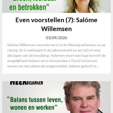
Even voorstellen (7): Salóme
Willemsen
03/09/2026
Salóme Willemsen woonde eerst in de Watergraafsmeer, nu op
IJburg. Ze is werkzaam in de zakenwereld en zet zich in voor
alle lagen van de bevolking. Iedereen moet wat haar betreft de
mogelijkheid hebben om in Amsterdam (-Oost) te kunnen
wonen en niet alleen de welgestelden. Salóme gelooft in...