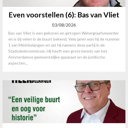
Even voorstellen (6): Bas van Vliet
03/08/2026
Bas van Vliet is een geboren en getogen Watergraafsmeerder
en is bij velen in de buurt bekend. Vele jaren was hij de nummer
1 van Méérbelangen en zat hij namens deze partij in de
Stadsdeelcommissie. Hij heeft een grote kennis van het
Amsterdamse gemeentelijke apparaat en de juridische
aspecten...