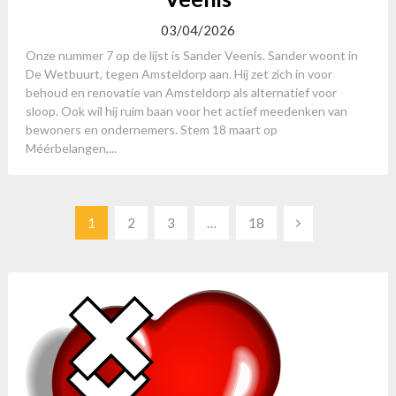
03/04/2026
Onze nummer 7 op de lijst is Sander Veenis. Sander woont in
De Wetbuurt, tegen Amsteldorp aan. Hij zet zich in voor
behoud en renovatie van Amsteldorp als alternatief voor
sloop. Ook wil hij ruim baan voor het actief meedenken van
bewoners en ondernemers. Stem 18 maart op
Méérbelangen,...
Berichten
1
2
3
…
18
paginering