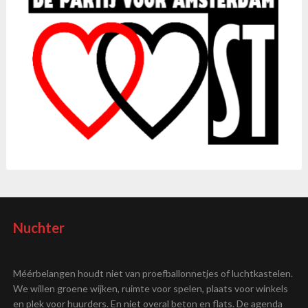
Nuchter
Méérbelangen houdt niet van proefballonnetjes of luchtkastelen.
We willen groene wijken, ruimte voor spelen, plaats voor winkels
en plek voor huurders. En niet overal beton en flats. De agenda