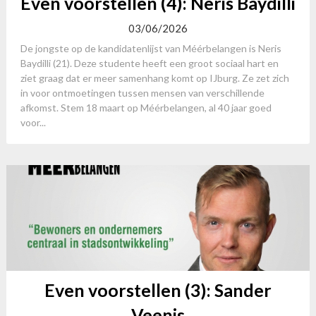
Even voorstellen (4): Neris Baydilli
03/06/2026
De jongste op de kandidatenlijst van Méérbelangen is Neris
Baydilli (21). Deze studente heeft een groot sociaal hart en
ziet graag dat er meer samenhang komt op IJburg. Ze zet zich
in voor ontmoetingen tussen mensen van verschillende
afkomst. Stem 18 maart op Méérbelangen, al 40 jaar goed
voor...
Even voorstellen (3): Sander
Veenis