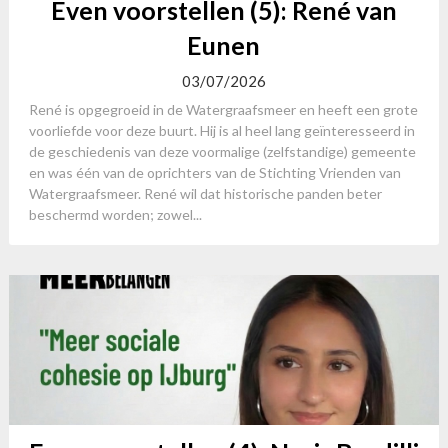
Even voorstellen (5): René van
Eunen
03/07/2026
René is opgegroeid in de Watergraafsmeer en heeft een grote
voorliefde voor deze buurt. Hij is al heel lang geïnteresseerd in
de geschiedenis van deze voormalige (zelfstandige) gemeente
en was één van de oprichters van de Stichting Vrienden van
Watergraafsmeer. René wil dat historische panden beter
beschermd worden; zowel...