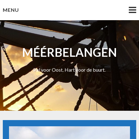
Skip
MENU
to
content
MÉÉRBELANGEN
Pal voor Oost. Hart voor de buurt.