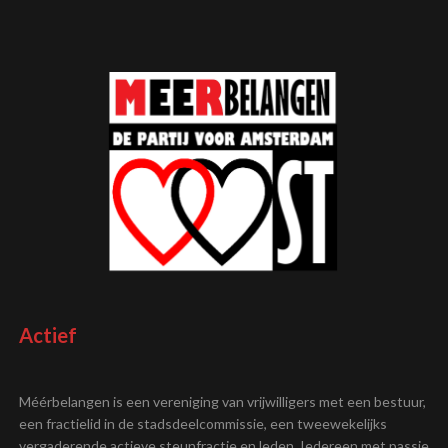
Actief
Méérbelangen is een vereniging van vrijwilligers met een bestuur,
een fractielid in de stadsdeelcommissie, een tweewekelijks
vergaderende actieve steunfractie en leden. Iedereen met passie